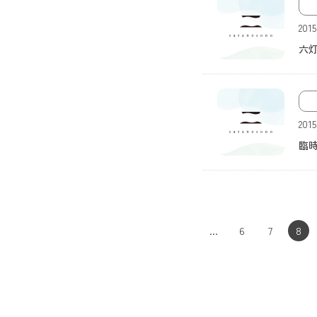
画像なし
201
六
画像なし
201
臨
...
6
7
8