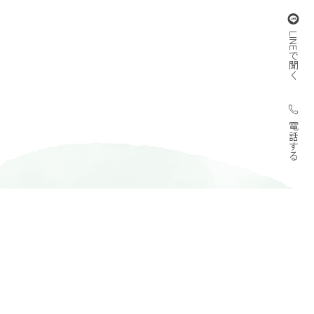
LINEで聞く
電話する
。