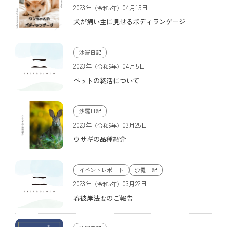
2023年
04月15日
（令和5年）
犬が飼い主に見せるボディランゲージ
沙羅日記
画像なし
2023年
04月5日
（令和5年）
ペットの終活について
沙羅日記
2023年
03月25日
（令和5年）
ウサギの品種紹介
イベントレポート
沙羅日記
画像なし
2023年
03月22日
（令和5年）
春彼岸法要のご報告